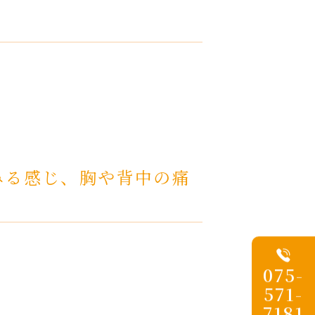
みる感じ、胸や背中の痛
075-
571-
7181