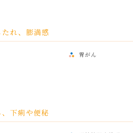
もたれ、膨満感
胃がん
る、下痢や便秘